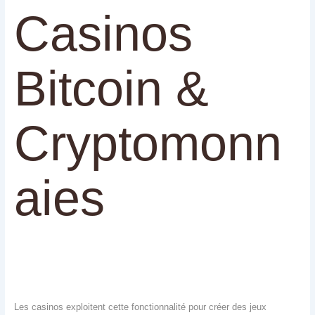
Casinos
Bitcoin &
Cryptomonn
Aies
Les casinos exploitent cette fonctionnalité pour créer des jeux