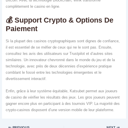
Bitcoin. Avec la technologie Blockchain, Wink transforme
complètement le casino en ligne.
💰 Support Crypto & Options De
Paiement
Si la plupart des casinos cryptographiques sont dignes de confiance,
il est essentiel de se méfier de ceux qui ne le sont pas. Ensuite,
consultez les avis des utilisateurs sur Trustpilot et d’autres sites
similaires. Un innovateur chevronné dans le monde du jeu et de la
technologie, avec près de deux décennies d’expérience pratique
comblant le fossé entre les technologies émergentes et le
divertissement interactif.
Enfin, grâce à leur système équitable, Katsubet permet aux joueurs
de casino de vérifier les résultats des jeux. Les gros joueurs peuvent
gagner encore plus en participant à des tournois VIP. La majorité des
crypto-casinos disposent d’une version mobile de leur plateforme.
PREVIOUS
NEXT