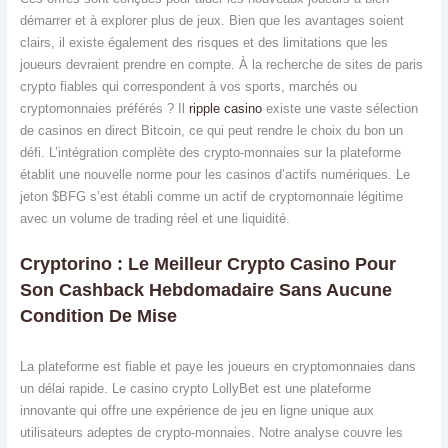
démarrer et à explorer plus de jeux. Bien que les avantages soient
clairs, il existe également des risques et des limitations que les
joueurs devraient prendre en compte. À la recherche de sites de paris
crypto fiables qui correspondent à vos sports, marchés ou
cryptomonnaies préférés ? Il
ripple casino
existe une vaste sélection
de casinos en direct Bitcoin, ce qui peut rendre le choix du bon un
défi. L’intégration complète des crypto-monnaies sur la plateforme
établit une nouvelle norme pour les casinos d’actifs numériques. Le
jeton $BFG s’est établi comme un actif de cryptomonnaie légitime
avec un volume de trading réel et une liquidité.
Cryptorino : Le Meilleur Crypto Casino Pour
Son Cashback Hebdomadaire Sans Aucune
Condition De Mise
La plateforme est fiable et paye les joueurs en cryptomonnaies dans
un délai rapide. Le casino crypto LollyBet est une plateforme
innovante qui offre une expérience de jeu en ligne unique aux
utilisateurs adeptes de crypto-monnaies. Notre analyse couvre les